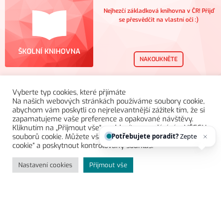
Nejhezčí základková knihovna v ČR! Přijď
se přesvědčit na vlastní oči :)
ŠKOLNÍ KNIHOVNA
NAKOUKNĚTE
Vyberte typ cookies, které přjímáte
Na našich webových stránkách používáme soubory cookie,
abychom vám poskytli co nejrelevantnější zážitek tím, že si
Pojďme se společně hýbat!
zapamatujeme vaše preference a opakované návštěvy.
Kliknutím na „Přijmout vše“ souhlasíte s používáním VŠECH
Potřebujete poradit?
Zeptejte se našeho
souborů cookie. Můžete však navštívit „Nastavení souborů
cookie“ a poskytnout kontrolovaný souhlas.
SPORT, RELAX &
PLAVÁNÍ
HYBAJ
Nastavení cookies
Přijmout vše
Zpátky v čase