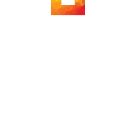
ZÁKLADNÍ ŠKOLA
ÚSTÍ NAD ORLICÍ
Bratří Čapků
Účelem vzdělání není zaplnit mysl,
ale
OTEVŘÍT
ji.