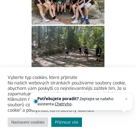
Vyberte typ cookies, které přjímáte
Na našich webových stránkách používáme soubory cookie,
abychom vám poskytli co nejrelevantnější zážitek tím, že si
zapamatujeme vaše preference a opakované návštěvy.
Potřebujete poradit?
Zeptejte se našeho
Kliknutím na „Přijmout vše“ souhlasíte s používáním VŠECH
asistenta
Chettyho
.
souborů cookie. Můžete však navštívit „Nastavení souborů
cookie“ a poskytnout kontrolovaný souhlas.
Nastavení cookies
Přijmout vše