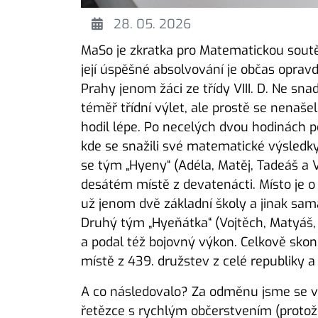
28. 05. 2026
MaSo je zkratka pro Matematickou soutěž
její úspěšné absolvování je občas opravd
Prahy jenom žáci ze třídy VIII. D. Ne sna
téměř třídní výlet, ale prostě se nenašel
hodil lépe. Po necelých dvou hodinách po
kde se snažili své matematické výsledky 
se tým „Hyeny“ (Adéla, Matěj, Tadeáš a 
desátém místě z devatenácti. Místo je o 
už jenom dvě základní školy a jinak sa
Druhý tým „Hyeňátka“ (Vojtěch, Matyáš, 
a podal též bojovný výkon. Celkově skonči
místě z 439. družstev z celé republiky a
A co následovalo? Za odměnu jsme se vy
řetězce s rychlým občerstvením (protože