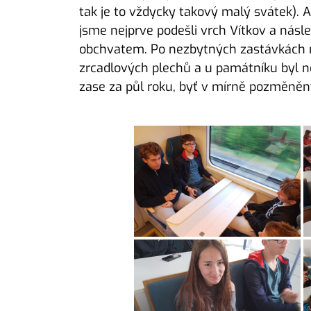
tak je to vždycky takový malý svátek). 
jsme nejprve podešli vrch Vítkov a násle
obchvatem. Po nezbytných zastávkách na
zrcadlových plechů a u památníku byl ne
zase za půl roku, byť v mírně pozměně