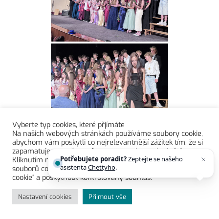
Vyberte typ cookies, které přjímáte
Na našich webových stránkách používáme soubory cookie,
abychom vám poskytli co nejrelevantnější zážitek tím, že si
zapamatujeme vaše preference a opakované návštěvy.
Potřebujete poradit?
Zeptejte se našeho
Kliknutím na „Přijmout vše“ souhlasíte s používáním VŠECH
asistenta
Chettyho
.
souborů cookie. Můžete však navštívit „Nastavení souborů
cookie“ a poskytnout kontrolovaný souhlas.
Nastavení cookies
Přijmout vše