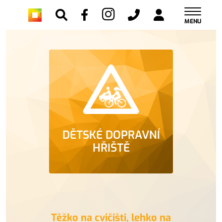
MENU
DĚTSKÉ DOPRAVNÍ
HŘIŠTĚ
Těžko na cvičišti, lehko na