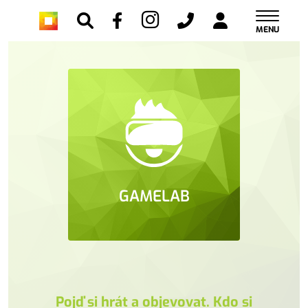
MENU
GAMELAB
Pojď si hrát a objevovat. Kdo si