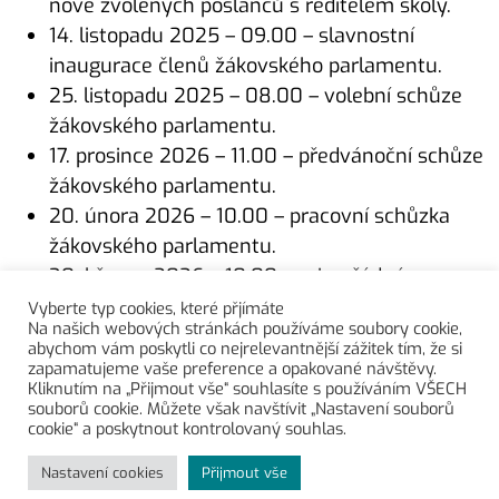
nově zvolených poslanců s ředitelem školy.
14. listopadu 2025 – 09.00 – slavnostní
inaugurace členů žákovského parlamentu.
25. listopadu 2025 – 08.00 – volební schůze
žákovského parlamentu.
17. prosince 2026 – 11.00 – předvánoční schůze
žákovského parlamentu.
20. února 2026 – 10.00 – pracovní schůzka
žákovského parlamentu.
30. března 2026 – 10.00 – mimořádná
pracovní schůzka žákovského parlamentu.
Vyberte typ cookies, které přjímáte
Na našich webových stránkách používáme soubory cookie,
29. dubna 2026 – 11:00 – pracovní schůzka
abychom vám poskytli co nejrelevantnější zážitek tím, že si
žákovského parlamentu.
zapamatujeme vaše preference a opakované návštěvy.
Kliknutím na „Přijmout vše“ souhlasíte s používáním VŠECH
souborů cookie. Můžete však navštívit „Nastavení souborů
Potřebujete poradit?
cookie“ a poskytnout kontrolovaný souhlas.
Nastavení cookies
Přijmout vše
Copyright © 2026 Základní škola Ústí nad Orlicí, Bratří Čapků 1332