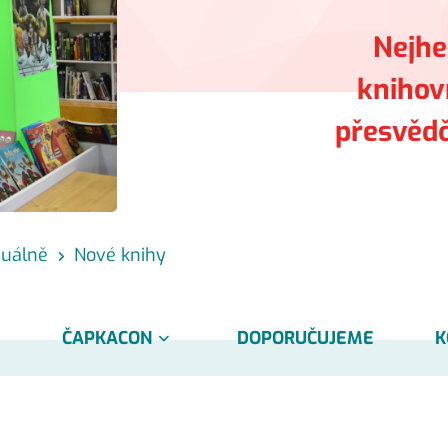
Nejhe
knihovn
přesvědči
tuálně
Nové knihy
ČAPKACON
DOPORUČUJEME
K