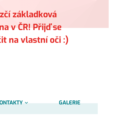
zčí základková
a v ČR! Přijď se
t na vlastní oči :)
ONTAKTY
GALERIE