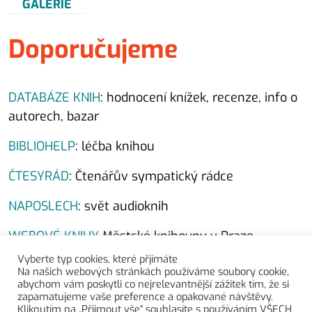
GALERIE
Doporučujeme
DATABÁZE KNIH
: hodnocení knížek, recenze, info o
autorech, bazar
BIBLIOHELP
: léčba knihou
ČTESYRÁD
: Čtenářův sympatický rádce
NAPOSLECH
: svět audioknih
WEBOVÉ KNIHY
Městské knihovny v Praze
Vyberte typ cookies, které přjímáte
HUMBOOK
: pro všechny fanoušky young adult knih
Na našich webových stránkách používáme soubory cookie,
abychom vám poskytli co nejrelevantnější zážitek tím, že si
POMOCNÍK
výběru knih od knihkupectví Martinus
zapamatujeme vaše preference a opakované návštěvy.
Kliknutím na „Přijmout vše“ souhlasíte s používáním VŠECH