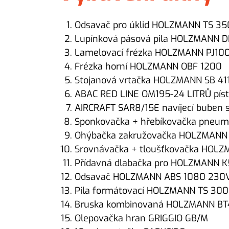
Odsavač pro úklid HOLZMANN TS 35
Lupínková pásová pila HOLZMANN 
Lamelovací frézka HOLZMANN PJ10
Frézka horní HOLZMANN OBF 1200
Stojanová vrtačka HOLZMANN SB 41
ABAC RED LINE OM195-24 LITRŮ pís
AIRCRAFT SAR8/15E navíjecí buben s
Sponkovačka + hřebíkovačka pneu
Ohýbačka zakružovačka HOLZMANN
Srovnávačka + tloušťkovačka HOL
Přídavná dlabačka pro HOLZMANN 
Odsavač HOLZMANN ABS 1080 230
Pila formátovací HOLZMANN TS 300
Bruska kombinovaná HOLZMANN BT
Olepovačka hran GRIGGIO GB/M