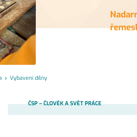
Nadarm
řemesl
a
Vybavení dílny
ČSP – ČLOVĚK A SVĚT PRÁCE