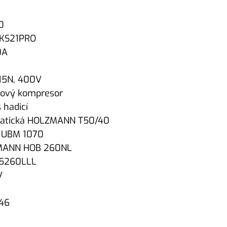
0
DKS21PRO
0A
15N, 400V
tový kompresor
 hadicí
matická HOLZMANN T50/40
 UBM 1070
ZMANN HOB 260NL
K5260LLL
V
46