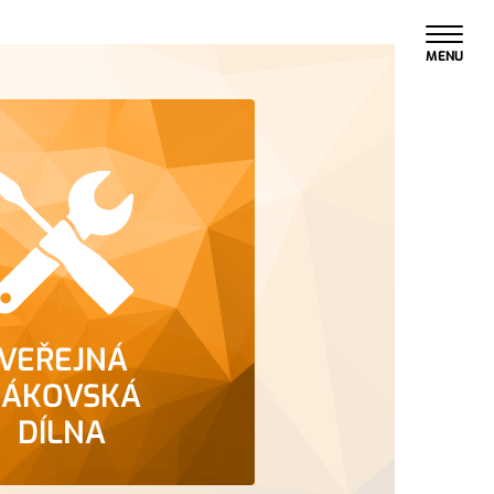
MENU
VEŘEJNÁ
ŽÁKOVSKÁ
DÍLNA