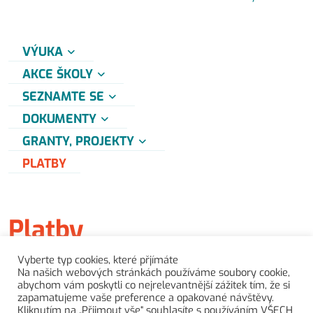
VÝUKA
AKCE ŠKOLY
SEZNAMTE SE
DOKUMENTY
GRANTY, PROJEKTY
PLATBY
Platby
Vyberte typ cookies, které přjímáte
Na našich webových stránkách používáme soubory cookie,
Platby jsou od nového školního roku 2024/2025
abychom vám poskytli co nejrelevantnější zážitek tím, že si
realizovány přes školní systém EduPage
zapamatujeme vaše preference a opakované návštěvy.
Kliknutím na „Přijmout vše“ souhlasíte s používáním VŠECH