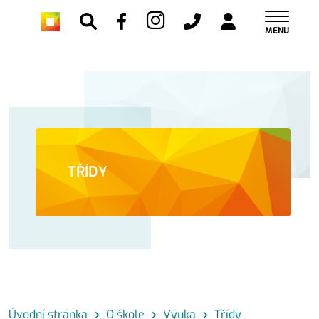
MENU
TŘÍDY
Úvodní stránka
O škole
Výuka
Třídy