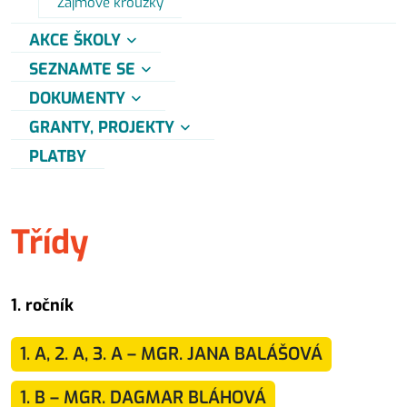
Zájmové kroužky
AKCE ŠKOLY
SEZNAMTE SE
DOKUMENTY
GRANTY, PROJEKTY
PLATBY
Třídy
1. ročník
1. A, 2. A, 3. A – MGR. JANA BALÁŠOVÁ
1. B – MGR. DAGMAR BLÁHOVÁ