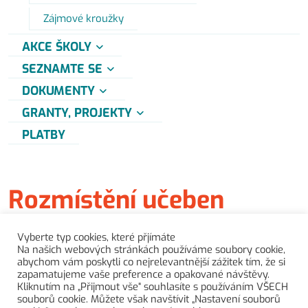
Zájmové kroužky
AKCE ŠKOLY
SEZNAMTE SE
DOKUMENTY
GRANTY, PROJEKTY
PLATBY
Rozmístění učeben
Vyberte typ cookies, které přjímáte
Rozmisteni-kmenovych-a-odbornych-uceben-
Na našich webových stránkách používáme soubory cookie,
abychom vám poskytli co nejrelevantnější zážitek tím, že si
2025_26
Stáhnout
zapamatujeme vaše preference a opakované návštěvy.
Kliknutím na „Přijmout vše“ souhlasíte s používáním VŠECH
souborů cookie. Můžete však navštívit „Nastavení souborů