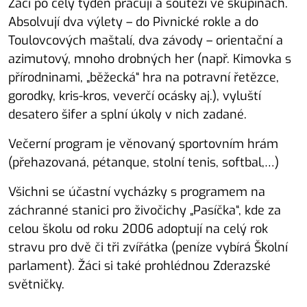
Žáci po celý týden pracují a soutěží ve skupinách.
Absolvují dva výlety – do Pivnické rokle a do
Toulovcových maštalí, dva závody – orientační a
azimutový, mnoho drobných her (např. Kimovka s
přírodninami, „běžecká“ hra na potravní řetězce,
gorodky, kris-kros, veverčí ocásky aj.), vyluští
desatero šifer a splní úkoly v nich zadané.
Večerní program je věnovaný sportovním hrám
(přehazovaná, pétanque, stolní tenis, softbal,…)
Všichni se účastní vycházky s programem na
záchranné stanici pro živočichy „Pasíčka“, kde za
celou školu od roku 2006 adoptují na celý rok
stravu pro dvě či tři zvířátka (peníze vybírá Školní
parlament). Žáci si také prohlédnou Zderazské
světničky.