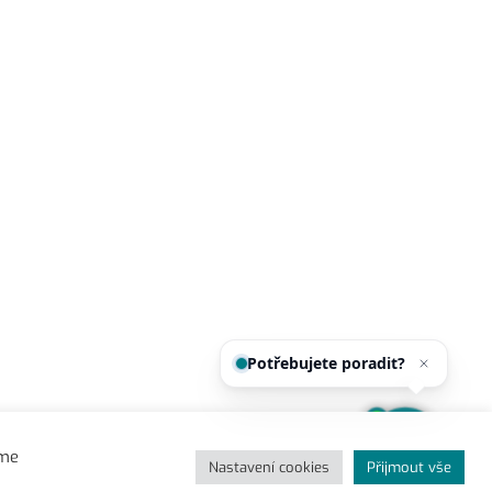
Potřebujete poradit?
Zeptejte
eme
Nastavení cookies
Přijmout vše
EU granty
|
Prohlášení o přístupnosti