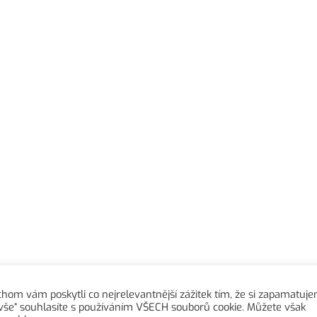
om vám poskytli co nejrelevantnější zážitek tím, že si zapamatuj
pků 1332
 vše“ souhlasíte s používáním VŠECH souborů cookie. Můžete však