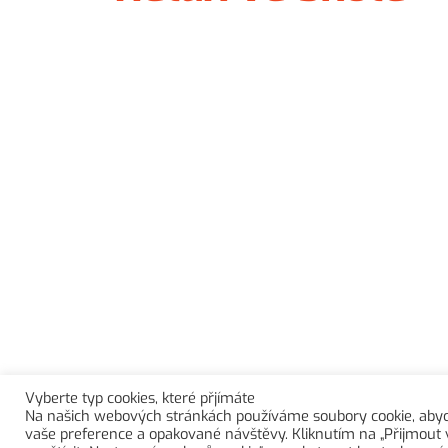
Vyberte typ cookies, které přjímáte
Na našich webových stránkách používáme soubory cookie, abych
Copyright © 2026 Základní škola Ústí nad Orlicí, Bratří Ča
vaše preference a opakované návštěvy. Kliknutím na „Přijmout